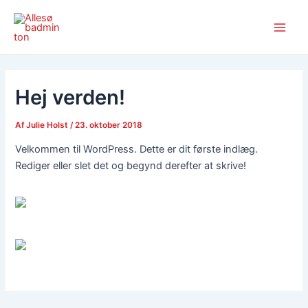
Gå
Main
til
Men
indholdet
Hej verden!
Af
Julie Holst
/
23. oktober 2018
Velkommen til WordPress. Dette er dit første indlæg.
Rediger eller slet det og begynd derefter at skrive!